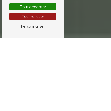
Tout accepter
Tout refuser
Personnaliser
L’art du bien-être
corporel,
les soins du corps
PAYOT
L’expertise de soin PAYOT
repose sur